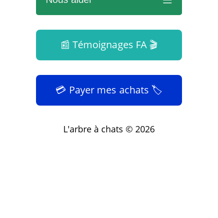
Instagram
Wishlist
📰 Témoignages FA 🎬
Facebook
Adhérer
TikTok
💳 Payer mes achats 🏷️
Faire un don
Seconde Chance
Cagnotte pour Chichi
L'arbre à chats © 2026
Teaming : 1€ / mois
Parrainer un chat